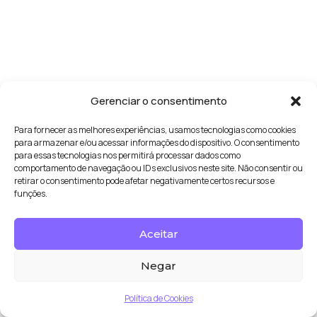
Gerenciar o consentimento
Para fornecer as melhores experiências, usamos tecnologias como cookies
para armazenar e/ou acessar informações do dispositivo. O consentimento
para essas tecnologias nos permitirá processar dados como
comportamento de navegação ou IDs exclusivos neste site. Não consentir ou
retirar o consentimento pode afetar negativamente certos recursos e
funções.
Aceitar
Negar
Política de Cookies